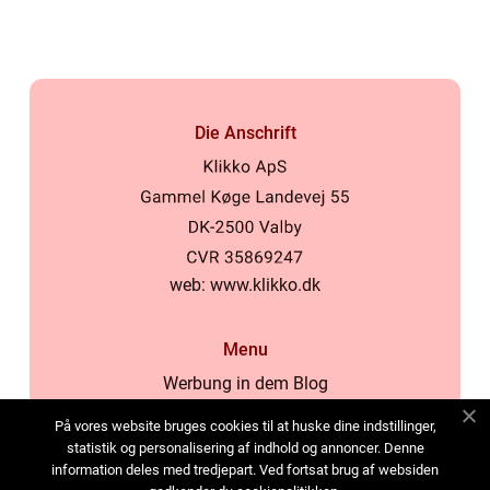
Die Anschrift
web:
www.klikko.dk
Menu
Werbung in dem Blog
Über uns
På vores website bruges cookies til at huske dine indstillinger,
Cookies
statistik og personalisering af indhold og annoncer. Denne
information deles med tredjepart. Ved fortsat brug af websiden
Kontaktiere uns